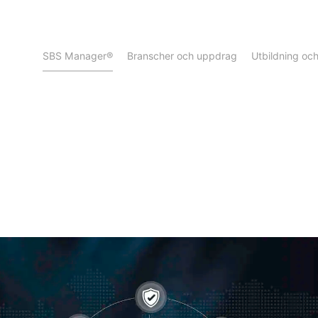
SBS Manager®
Branscher och uppdrag
Utbildning oc