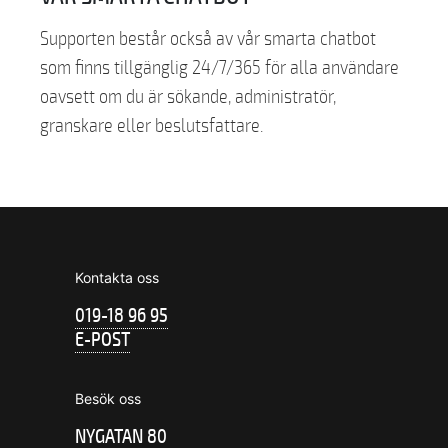
Supporten består också av vår smarta chatbot
som finns tillgänglig 24/7/365 för alla användare
oavsett om du är sökande, administratör,
granskare eller beslutsfattare.
Kontakta oss
019-18 96 95
E-POST
Besök oss
NYGATAN 80