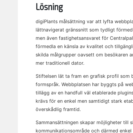
Lösning
digiPlants målsättning var att lyfta webbp
lättnavigerat gränssnitt som tydligt förmed
men även fastighetsansvaret för Centralpala
förmedla en känsla av kvalitet och tillgäng
skilda målgrupper oavsett om besökaren anv
mer traditionell dator.
Stiftelsen lät ta fram en grafisk profil so
formspråk. Webbplatsen har byggts på we
tillägg av en handfull väl etablerade plugi
krävs för en enkel men samtidigt stark etab
överskådlig framtid.
Sammansättningen skapar möjligheter till sk
kommunikationsområde och därmed enkel ad