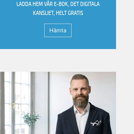
LADDA HEM VÅR E-BOK, DET DIGITALA
Förnamn
Efternamn
KANSLIET, HELT GRATIS
hämta filen.
Hämta
Vänligen fyll i informationen nedan för att