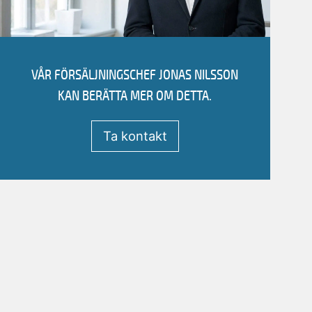
Jag vill bli kontaktad
Ring +4619189634
VÅR FÖRSÄLJNINGSCHEF
JONAS NILSSON
JONAS NILSSON
KAN BERÄTTA MER OM DETTA.
Försäljningschef
Ta kontakt