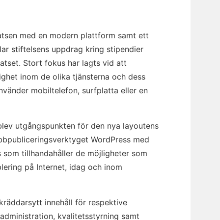
latsen med en modern plattform samt ett
lar stiftelsens uppdrag kring stipendier
tset. Stort fokus har lagts vid att
lighet inom de olika tjänsterna och dess
änder mobiltelefon, surfplatta eller en
m blev utgångspunkten för den nya layoutens
bbpubliceringsverktyget WordPress med
ns som tillhandahåller de möjligheter som
lering på Internet, idag och inom
räddarsytt innehåll för respektive
ministration, kvalitetsstyrning samt