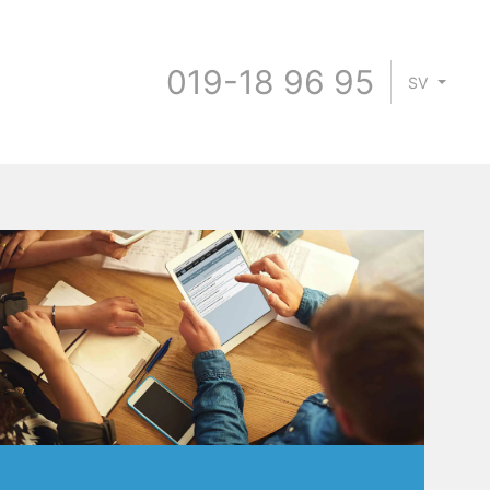
019-18 96 95
SV
Skicka
Avbryt
E-postadress