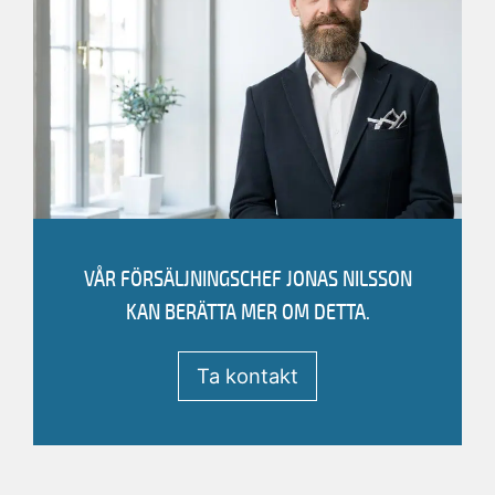
Jag vill bli kontaktad
Ring +4619189634
VÅR FÖRSÄLJNINGSCHEF
JONAS NILSSON
KAN BERÄTTA MER OM DETTA.
JONAS NILSSON
Försäljningschef
Ta kontakt