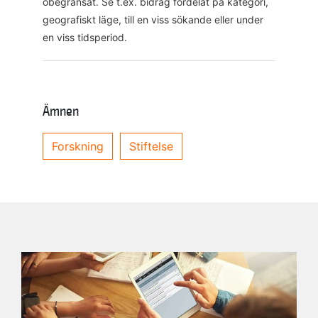
obegränsat. Se t.ex. bidrag fördelat på kategori,
geografiskt läge, till en viss sökande eller under
en viss tidsperiod.
Ämnen
Forskning
Stiftelse
Skicka
Avbryt