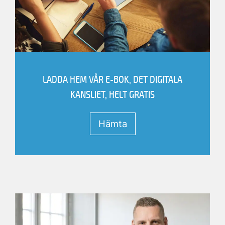
E-postadress
Efternamn
LADDA HEM VÅR E-BOK, DET DIGITALA
Förnamn
KANSLIET, HELT GRATIS
hämta filen.
Hämta
Vänligen fyll i informationen nedan för att