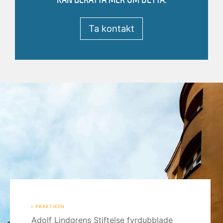
JONAS NILSSON
Försäljningschef
Ta kontakt
i praktiken
Adolf Lindgrens Stiftelse fyrdubblade