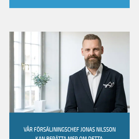
Jag vill bli kontaktad
Ring +4619189634
VÅR FÖRSÄLJNINGSCHEF
JONAS NILSSON
KAN BERÄTTA MER OM DETTA.