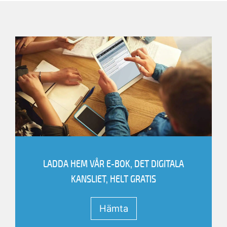
Skicka
Avbryt
E-postadress
Efternamn
LADDA HEM VÅR E-BOK, DET DIGITALA
Förnamn
KANSLIET, HELT GRATIS
hämta filen.
Hämta
Vänligen fyll i informationen nedan för att