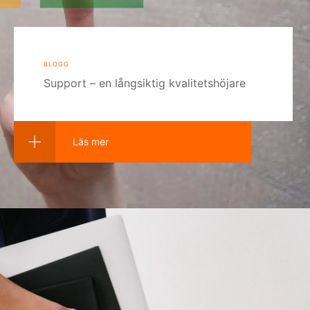
blogg
Support – en långsiktig kvalitetshöjare
Läs mer