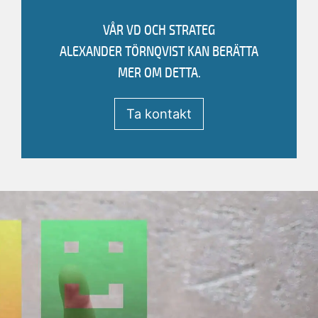
VÅR VD OCH STRATEG
Ring +4619189630
ALEXANDER TÖRNQVIST
KAN BERÄTTA
MER OM DETTA.
ALEXANDER TÖRNQVIST
Vd Och Strateg
Ta kontakt